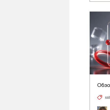
Обзо
ке