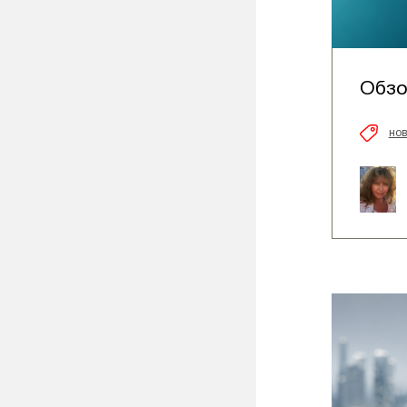
Обзо
нов