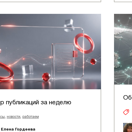
Об
р публикаций за неделю
,
,
йсы
новости
работаем
Елена Гордеева