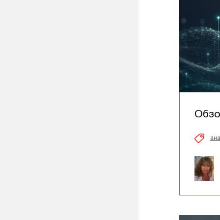
Обзо
ана