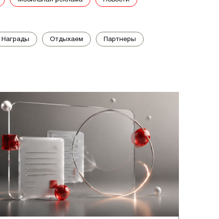
награды
отдыхаем
партнеры