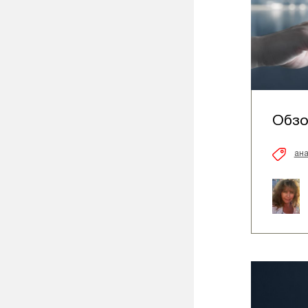
Обзо
ана