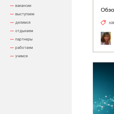
вакансии
Обзо
выступаем
нов
делимся
отдыхаем
партнеры
работаем
учимся