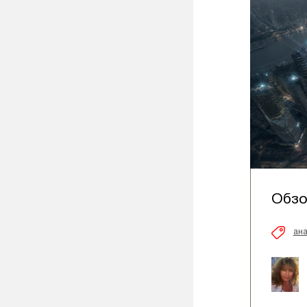
Обзо
ана