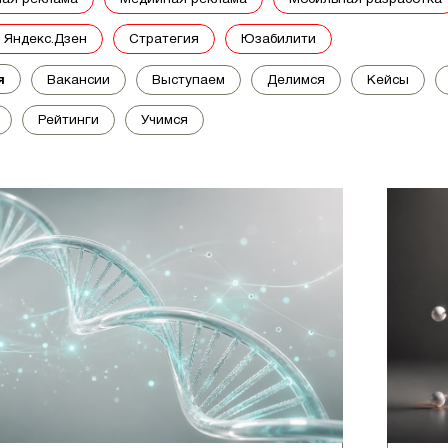
в Яндекс.Дзен
стратегия
юзабилити
я
вакансии
выступаем
делимся
кейсы
рейтинги
учимся