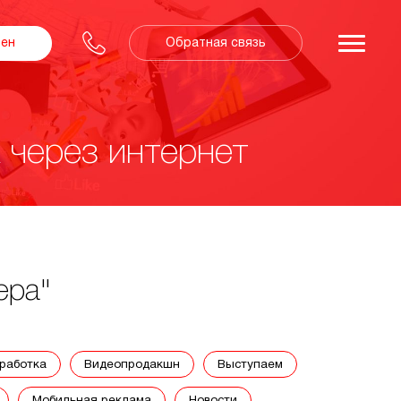
Обратная связь
зен
 через интернет
ера"
зработка
видеопродакшн
выступаем
мобильная реклама
новости