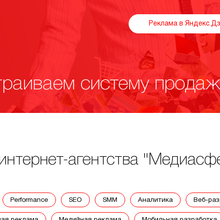
Реклама в Яндекс.Д
раиваем систему продаж
интернет-агентства "Медиасф
performance
SEO
SMM
аналитика
веб-ра
ная реклама
медийная реклама
мобильная разработка