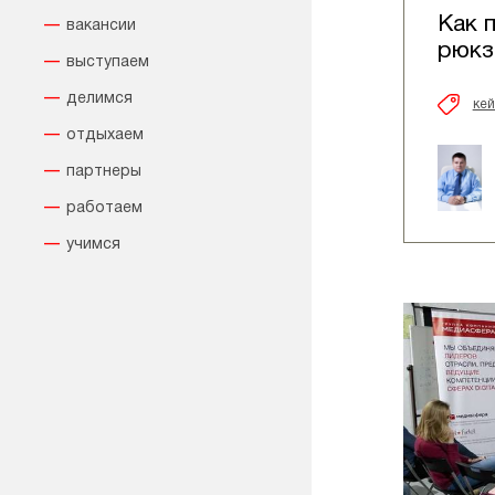
Как 
вакансии
рюкз
выступаем
делимся
ке
отдыхаем
партнеры
работаем
учимся