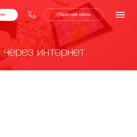
Обратная связь
зен
 через интернет