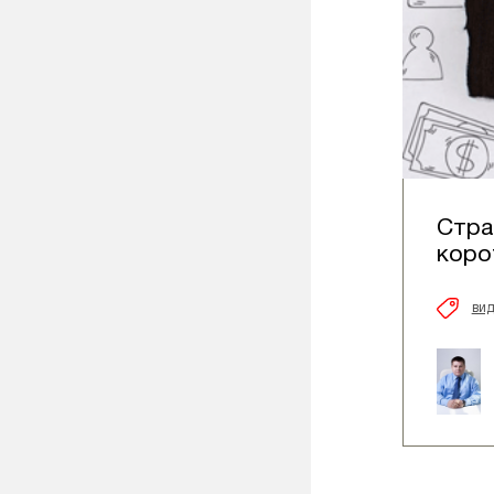
Стра
коро
ви