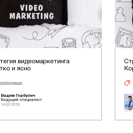
тегия видеомаркетинга
Ст
тко и ясно
Ко
деопродакшн
Вадим Горбулич
Ведущий специалист
14.03.2018