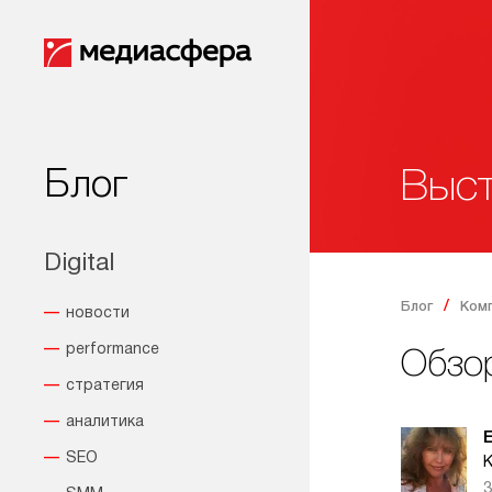
Блог
Выст
Digital
Блог
Ком
новости
performance
Обзо
стратегия
аналитика
SEO
К
3