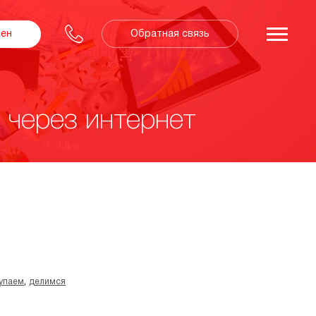
Обратная связь
зен
 через интернет
,
упаем
делимся