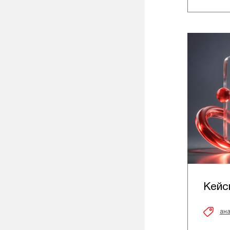
Кейс
ана