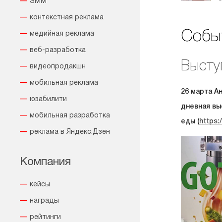
SMM
контекстная реклама
Событ
медийная реклама
веб-разработка
Высту
видеопродакшн
мобильная реклама
26 марта А
юзабилити
дневная вы
мобильная разработка
еды (
https:
реклама в Яндекс.Дзен
Компания
кейсы
награды
рейтинги