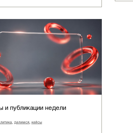
ы и публикации недели
,
,
литика
делимся
кейсы