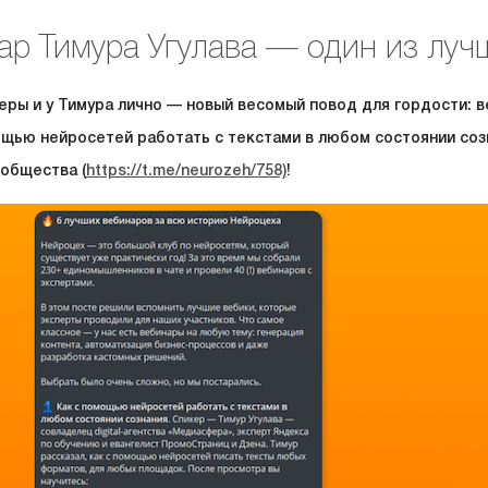
ар Тимура Угулава — один из луч
ры и у Тимура лично — новый весомый повод для гордости: в
ощью нейросетей работать с текстами в любом состоянии соз
общества (
https://t.me/neurozeh/758)
!