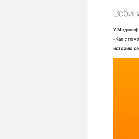
Вебин
У Медиасфе
«Как с пом
историю со