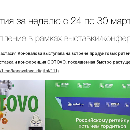
ия за неделю с 24 по 30 март
пление в рамках выставки/конф
настасия Коновалова выступала на встрече продуктовых ритей
ставка и конференция GOTOVO, посвященная быстро растущем
//t.me/konovalova_digital/111)
.