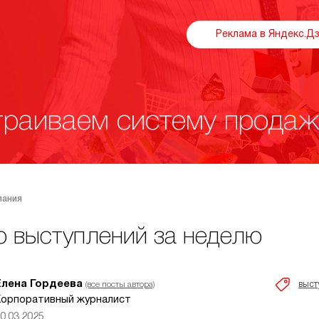
Реклама в Яндекс.Д
раиваем систему продаж
пания
р выступлений за неделю
Елена Гордеева
выст
(все посты автора)
орпоративный журналист
0.03.2025