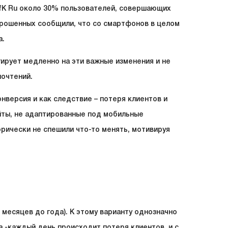
fK Ru около 30% пользователей, совершающих
прошенных сообщили, что со смартфонов в целом
а.
ирует медленно на эти важные изменения и не
почтений.
онверсия и как следствие – потеря клиентов и
йты, не адаптированные под мобильные
орически не спешили что-то менять, мотивируя
месяцев до года). К этому варианту однозначно
ка -каждый день происходит потеря клиентов, и с