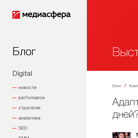
Блог
Выст
Digital
Блог
Ком
новости
performance
Адапт
стратегия
дней
аналитика
SEO