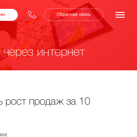
Обратная связь
зен
 через интернет
ь рост продаж за 10
имся