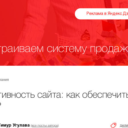
Реклама в Яндекс.Д
раиваем систему продаж
пания
ивность сайта: как обеспечит
?
Тимур Угулава
дел
(все посты автора)