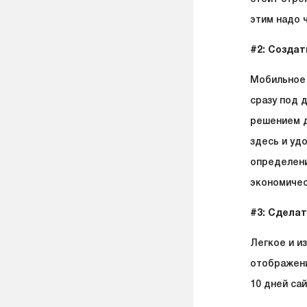
этим надо 
#2: Созда
Мобильное 
сразу под 
решением д
здесь и уд
определени
экономичес
#3: Сделат
Легкое и и
отображени
10 дней са