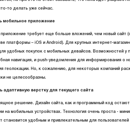
что-то делать уже сейчас.
ть мобильное приложение
приложение требует еще больше вложений, чем новый сайт (о
две платформы – iOS и Android). Для крупных интернет-магази
ля удобных покупок с мобильных девайсов. Возможностей у п
обная навигация, и push-уведомления для информирования о но
я геолокации. Но, к сожалению, для некоторых компаний рас
ки не целесообразны.
ь адаптивную верстку для текущего сайта
зящное решение. Дизайн сайта, как и программный код остают
и на мобильных устройствах. Технология очень проста - мини
йт становится удобным и привлекательным для пользователей