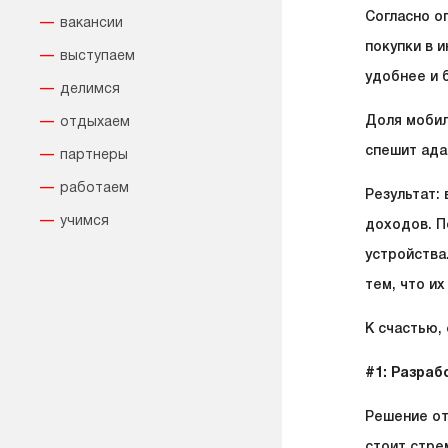
Согласно о
вакансии
покупки в 
выступаем
удобнее и 
делимся
Доля мобил
отдыхаем
спешит ада
партнеры
работаем
Результат:
учимся
доходов. П
устройства
тем, что и
К счастью,
#1: Разраб
Решение от
стоит стре