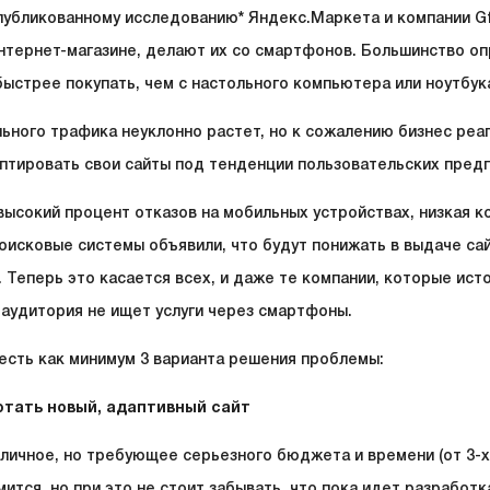
публикованному исследованию
*
Яндекс.Маркета и компании G
интернет-магазине, делают их со смартфонов. Большинство о
быстрее покупать, чем с настольного компьютера или ноутбук
ьного трафика неуклонно растет, но к сожалению бизнес реаг
птировать свои сайты под тенденции пользовательских пред
 высокий процент отказов на мобильных устройствах, низкая к
оисковые системы объявили, что будут понижать в выдаче са
. Теперь это касается всех, и даже те компании, которые ист
х аудитория не ищет услуги через смартфоны.
 есть как минимум 3 варианта решения проблемы:
отать новый, адаптивный сайт
личное, но требующее серьезного бюджета и времени (от 3-х 
мится, но при это не стоит забывать, что пока идет разработ