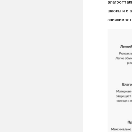
влагооттал
школы и с 
зависимост