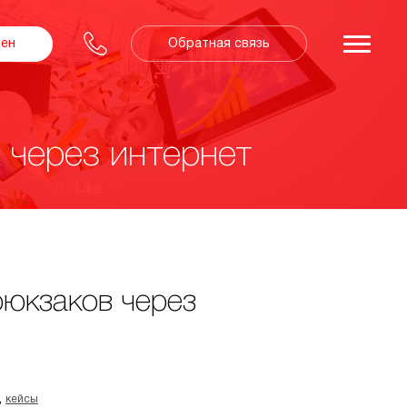
Обратная связь
зен
 через интернет
рюкзаков через
,
кейсы