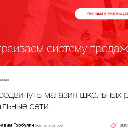
Реклама в Яндекс.Д
раиваем систему продаж
пания
родвинуть магазин школьных 
альные сети
Вадим Горбулич
SMM
(все посты автора)