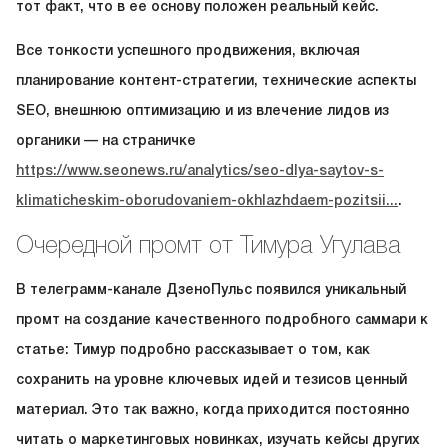
тот факт, что в ее основу положен реальный кейс.
Все тонкости успешного продвижения, включая
планирование контент-стратегии, технические аспекты
SEO, внешнюю оптимизацию и из влечение лидов из
органики — на страничке
https://www.seonews.ru/analytics/seo-dlya-saytov-s-
klimaticheskim-oborudovaniem-okhlazhdaem-pozitsii...
.
Очередной промт от Тимура Угулава
В телеграмм-канале ДзеноПульс появился уникальный
промт на создание качественного подробного саммари к
статье: Тимур подробно рассказывает о том, как
сохранить на уровне ключевых идей и тезисов ценный
материал. Это так важно, когда приходится постоянно
читать о маркетинговых новинках, изучать кейсы других