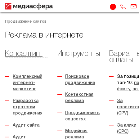
Продвижение сайтов
Реклама в интернете
Консалтинг
Инструменты
Вариант
оплаты
Комплексный
Поисковое
За позици
интернет-
продвижение
топ-10:
п
маркетинг
факту
,
по
Контекстная
Разработка
реклама
За
стратегии
посетите
Продвижение в
продвижения
(CPV)
соцсетях
Аудит сайта
За клики
Медийная
(CPC)
Аудит
реклама