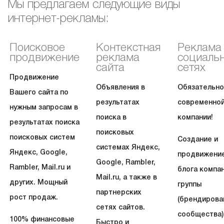
Мы предлагаем следующие виды
интернет-рекламы:
Поисковое
Контекстная
Реклама
продвижение
реклама
социаль
сайта
сетях
Продвижение
Объявления в
Обязательно
Вашего сайта по
результатах
современно
нужным запросам в
поиска в
компании!
результатах поиска
поисковых
поисковых систем
Создание и
системах Яндекс,
Яндекс, Google,
продвижени
Google, Rambler,
Rambler, Mail.ru и
блога компан
Mail.ru, а также в
других. Мощный
группы
партнерских
рост продаж.
(брендирова
сетях сайтов.
сообщества)
100% финансовые
Быстро и