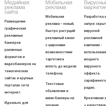
Медийная
Мобильная
Вирусны
реклама
реклама
маркети
сайта
Мобильная
Разработка 
Размещение
реклама – новый,
запуск скры
графических
быстро растущий
вирусной
рекламных
рекламный канал
рекламной
баннеров
с широкими
кампании -
различных
возможностями
использован
форматов и
таргетинга
мощного
видеобаннеров на
вплоть до модели
вирусного
тематических
телефона.
эффекта
сайтах и крупных
сарафанного
Текстовые
порталах сети
радио.
объявления и
интернет.
мини-баннеры на
Креативная 
Идеально для
экранах
+ качествен