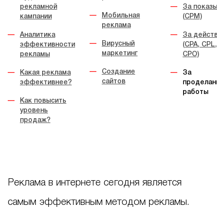
рекламной
За показ
Мобильная
кампании
(CPM)
реклама
Аналитика
За дейст
Вирусный
эффективности
(CPA, CPL,
маркетинг
рекламы
CPO)
Создание
Какая реклама
За
сайтов
эффективнее?
проделан
работы
Как повысить
уровень
продаж?
Реклама в интернете сегодня является
самым эффективным методом рекламы.